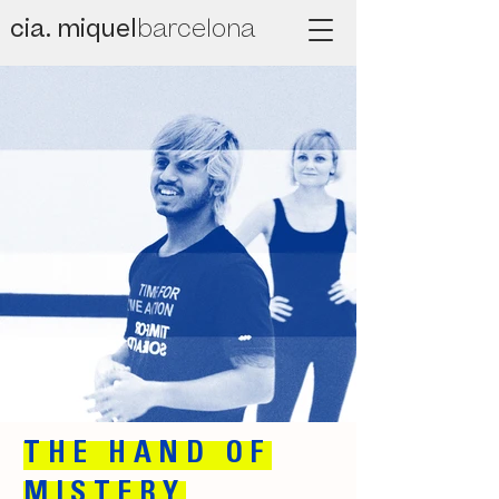
cia. miquel
barcelona
THE HAND OF
MISTERY