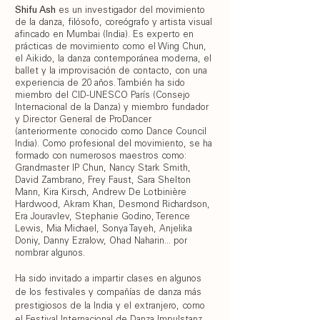
Shifu Ash
es un investigador del movimiento
de la danza, filósofo, coreógrafo y artista visual
afincado en Mumbai (India). Es experto en
prácticas de movimiento como el Wing Chun,
el Aikido, la danza contemporánea moderna, el
ballet y la improvisación de contacto, con una
experiencia de 20 años. También ha sido
miembro del CID-UNESCO París (Consejo
Internacional de la Danza) y miembro fundador
y Director General de ProDancer
(anteriormente conocido como Dance Council
India). Como profesional del movimiento, se ha
formado con numerosos maestros como:
Grandmaster IP Chun, Nancy Stark Smith,
David Zambrano, Frey Faust, Sara Shelton
Mann, Kira Kirsch, Andrew De Lotbinière
Hardwood, Akram Khan, Desmond Richardson,
Era Jouravlev, Stephanie Godino, Terence
Lewis, Mia Michael, Sonya Tayeh, Anjelika
Doniy, Danny Ezralow, Ohad Naharin... por
nombrar algunos.
Ha sido invitado a impartir clases en algunos
de los festivales y compañías de danza más
prestigiosos de la India y el extranjero, como