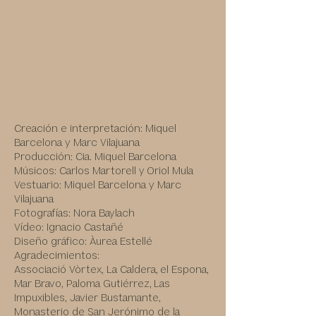
Creación e interpretación: Miquel
Barcelona y Marc Vilajuana
Producción: Cia. Miquel Barcelona
Músicos: Carlos Martorell y
Oriol Mula
Vestuario: Miquel Barcelona y Marc
Vilajuana
Fotografías: Nora Baylach
Vídeo: Ignacio Castañé
Diseño gráfico: Àurea Estellé
Agradecimientos:
Associació Vòrtex, La Caldera,
el Espona,
Mar Bravo, Paloma Gutiérrez,
Las
Impuxibles, Javier Bustamante,
Monasterio de San Jerónimo de la