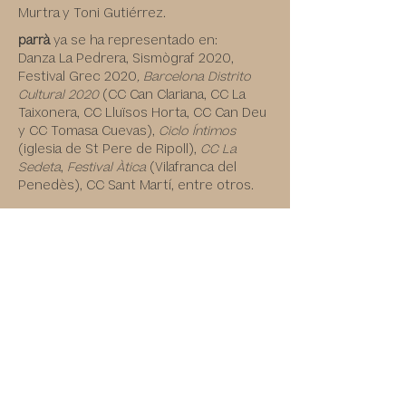
Murtra
y Toni Gutiérrez.
parrà
ya se ha representado en:
Danza La Pedrera, Sismògraf 2020,
Festival Grec 2020
,
Barcelona Distrito
Cultural 2020
(CC Can Clariana, CC La
Taixonera, CC Lluïsos Horta, CC Can Deu
y CC Tomasa Cuevas),
Ciclo Íntimos
(iglesia de St Pere de Ripoll),
CC La
Sedeta
,
Festival Àtica
(Vilafranca del
Penedès), CC Sant Martí, entre otros.
consulta en
la agenda
las
próximas fechas de
parrà
Escucha el disco "Rastre"
Instagram