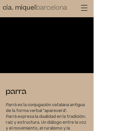
cia. miquel
barcelona
parrà
Parrà
es la conjugación catalana antigua
de la
forma verbal "aparecerá".
Parrà
expresa
la dualidad en la tradición:
raíz y estructura.
Un diálogo entre la voz
y el movimiento,
el ruralismo y la