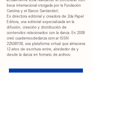
actualmente está realizando el Doctorado (con
beca internacional otorgada por la Fundación
Carolina y el Banco Santander).
Es directora editorial y creadora de 2da Papel
Editora, una editorial especializada en la
difusión, creación y distribución de
contenidos relacionados con la danza. En 2009
creó cuadernosdedanza.com.ar ISSN
22508708, una plataforma virtual que almacena
12 años de escritura entre, alrededor de y
desde la danza en formato de archivo.
Formulario inscripción
+ info DANCE DIALOGUES