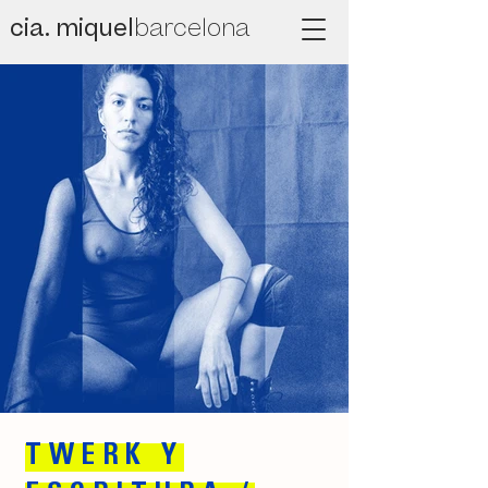
cia. miquel
barcelona
TWERK Y