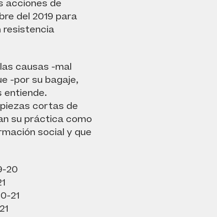
as acciones de
bre del 2019 para
 resistencia
 las causas -mal
ue -por su bagaje,
s entiende.
piezas cortas de
an su práctica como
rmación social y que
9-20
21
0-21
21