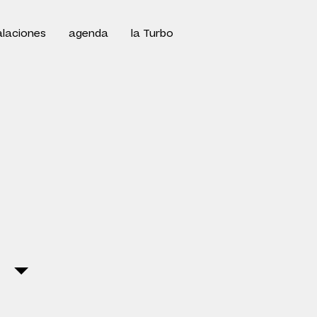
alaciones
agenda
la Turbo
 19/5 a las 20.30h
barricada:
 + nucli UI creaciones
das
Sala Ars Teatre
m
barricada_cdr