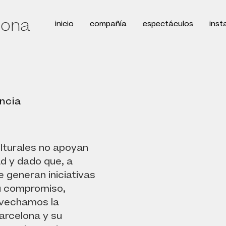
lona
inicio
compañía
espectáculos
inst
6ª edición:
ncia
# 6
teatre atlàntic
Info y entra
ulturales no apoyan
Instagra
dad y dado que, a
 generan iniciativas
u compromiso,
ovechamos la
Barcelona y su