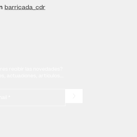
m
barricada_cdr
res recibir las novedades?
s, actuaciones, artículos...
>