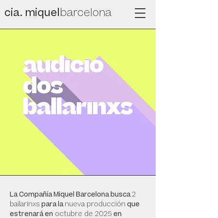
cia. miquel
barcelona
La Compañía Miquel Barcelona busca
2
bailarinxs
para la
nueva producción
que
estrenará en
octubre de 2025
en